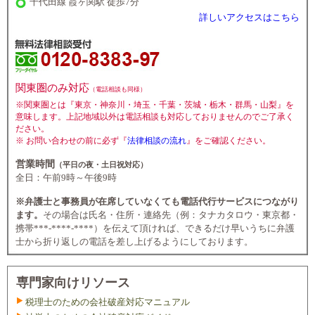
千代田線 霞ヶ関駅 徒歩7分
詳しいアクセスはこちら
関東圏のみ対応
（電話相談も同様）
※関東圏とは『東京・神奈川・埼玉・千葉・茨城・栃木・群馬・山梨』を
意味します。上記地域以外は電話相談も対応しておりませんのでご了承く
ださい。
※ お問い合わせの前に必ず『
法律相談の流れ
』をご確認ください。
営業時間
（平日の夜・土日祝対応）
全日：午前9時～午後9時
※弁護士と事務員が在席していなくても電話代行サービスにつながり
ます。
その場合は氏名・住所・連絡先（例：タナカタロウ・東京都・
携帯***-****-****）を伝えて頂ければ、できるだけ早いうちに弁護
士から折り返しの電話を差し上げるようにしております。
専門家向けリソース
税理士のための会社破産対応マニュアル