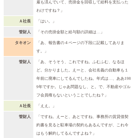
雇も済んでいて、売掛金を回収して給料を支払った
わけですね？」
Ａ社長
「はい。」
管財人
「その売掛金額と給与額の詳細は…」
タキオン
「あ、報告書の４ページの下段に記載してありま
す。」
管財人
「あ、そうそう、これですね。ふむふむ、なるほ
ど。分かりました。えーと、会社名義の自動車も１
年前に廃車にしてるんでしたね。年式は…、ああ198
9年ですか。じゃあ問題なし、と。で、不動産やゴル
フ会員権もないということでしたね？」
Ａ社長
「ええ。」
管財人
「ですね。えーと、あとですね、事務所の賃貸借契
約書を見ると駐車場の契約もあるんですが、これ今
はもう解約してるんですよね？」