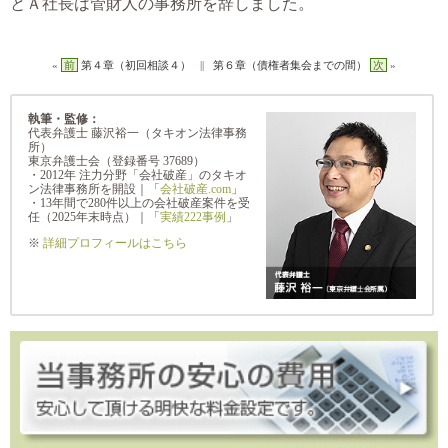
とＡ社長は管財人の事務所を辞しました。
«
前
第４章（初回相談４）
||
第６章（債権者集会までの間）
次
»
執筆・監修：
代表弁護士 藤沢裕一（タキオン法律事務
所）
東京弁護士会（登録番号 37689）
・2012年 注力分野「会社破産」のタキオ
ン法律事務所を開設｜「
会社破産.com
」
・13年間で280件以上の会社破産案件を受
任（2025年末時点）｜「
実績222事例
」
※
詳細プロフィールはこちら