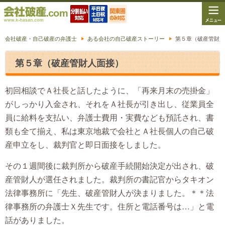
会社破産・自己破産の弁護士
ある会社の自己破産ストーリー
第５章（破産管財人
第５章（破産管財人面接）
初回相談でＡ社長と話したように、「再来月末の売掛金」
がしっかり入金され、それをＡ社長が引き出し、従業員全
員に給料を支払い、弁護士費用・実費なども預託され、書
類も全て揃え、私は東京地裁で会社とＡ社長個人の自己破
産申立をし、裁判官と即日面接をしました。
その１週間後に裁判所から破産手続開始決定が出され、破
産管財人が選任されました。裁判所の書記官からタキオン
法律事務所に「先生、破産管財人が決まりました。＊＊法
律事務所の弁護士Ｘ先生です。住所と電話番号は…」と電
話がありました。