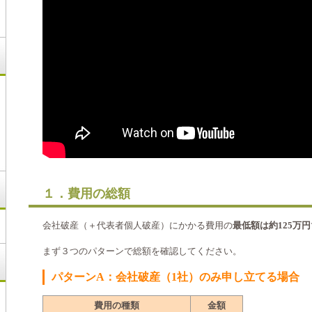
１．費用の総額
会社破産（＋代表者個人破産）にかかる費用の
最低額は約125万円
まず３つのパターンで総額を確認してください。
パターンA：会社破産（1社）のみ申し立てる場合
費用の種類
金額