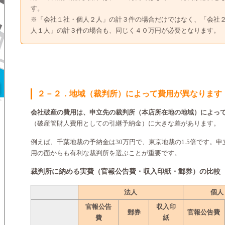
す。
※「会社１社・個人２人」の計３件の場合だけではなく、「会社
人１人」の計３件の場合も、同じく４０万円が必要となります。
２－２．地域（裁判所）によって費用が異なります
会社破産の費用は、申立先の裁判所（本店所在地の地域）によっ
（破産管財人費用としての引継予納金）に大きな差があります。
例えば、千葉地裁の予納金は30万円で、東京地裁の1.5倍です。
用の面からも有利な裁判所を選ぶことが重要です。
裁判所に納める実費（官報公告費・収入印紙・郵券）の比較
法人
個人
官報公告
収入印
郵券
官報公告費
費
紙