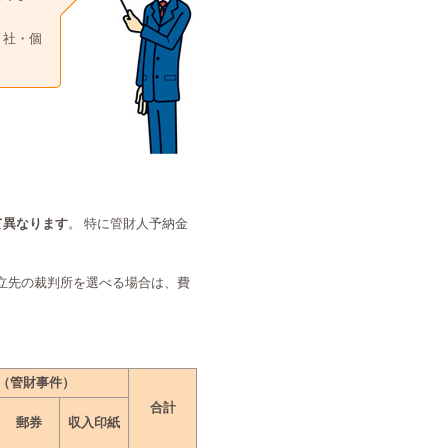
２社・個
て異なります
。 特に管財人予納金
申立先の裁判所を選べる場合は、費
（管財事件）
合計
郵券
収入印紙