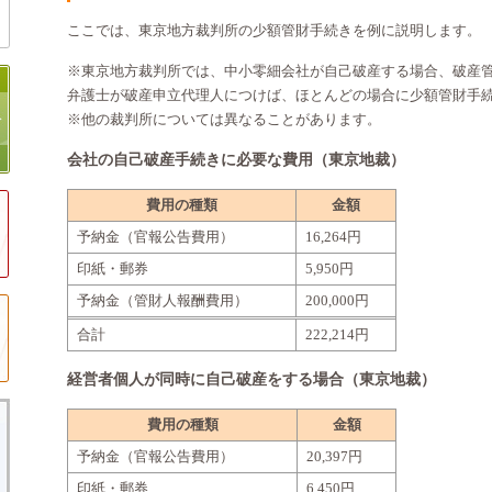
ここでは、東京地方裁判所の少額管財手続きを例に説明します。
※東京地方裁判所では、中小零細会社が自己破産する場合、破産
弁護士が破産申立代理人につけば、ほとんどの場合に少額管財手
※他の裁判所については異なることがあります。
会社の自己破産手続きに必要な費用（東京地裁）
費用の種類
金額
予納金（官報公告費用）
16,264円
印紙・郵券
5,950円
予納金（管財人報酬費用）
200,000円
合計
222,214円
経営者個人が同時に自己破産をする場合（東京地裁）
費用の種類
金額
予納金（官報公告費用）
20,397円
印紙・郵券
6,450円