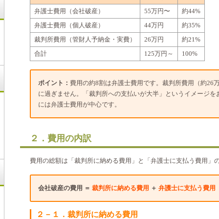
弁護士費用（会社破産）
55万円〜
約44%
弁護士費用（個人破産）
44万円
約35%
裁判所費用（管財人予納金・実費）
26万円
約21%
合計
125万円～
100%
ポイント：
費用の約8割は弁護士費用です。裁判所費用（約26
に過ぎません。「裁判所への支払いが大半」というイメージを
には弁護士費用が中心です。
２．費用の内訳
費用の総額は「裁判所に納める費用」と「弁護士に支払う費用」の
会社破産の費用 ＝
裁判所に納める費用
＋
弁護士に支払う費用
２－１．裁判所に納める費用