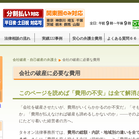
法律相談の流れ
実績222事例
安心の弁護士費用
よくある質問６６
会社破産・自己破産の弁護士
会社の破産に必要な費用
会社の破産に必要な費用
このページを読めば「費用の不安」は全て解消
談
「会社を破産させたいが、費用がいくらかかるのか不安だ」「そ
か」「費用が払えなければ破産も諦めるしかないのか」——その
にたどり着いた経営者の方へ。
タキオン法律事務所では、
費用の総額・内訳・地域別の違いを全