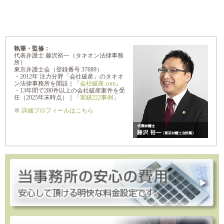
執筆・監修：
代表弁護士 藤沢裕一（タキオン法律事務
所）
東京弁護士会（登録番号 37689）
・2012年 注力分野「会社破産」のタキオ
ン法律事務所を開設｜「
会社破産.com
」
・13年間で280件以上の会社破産案件を受
任（2025年末時点）｜「
実績222事例
」
※
詳細プロフィールはこちら