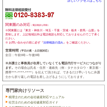
詳しいアクセスはこちら
関東圏のみ対応
（電話相談も同様）
※関東圏とは『東京・神奈川・埼玉・千葉・茨城・栃木・群馬・山梨』を
意味します。上記地域以外は電話相談も対応しておりませんのでご了承く
ださい。
※ お問い合わせの前に必ず『
法律相談の流れ
』をご確認ください。
営業時間
（平日の夜・土日祝対応）
全日：午前9時～午後9時
※弁護士と事務員が在席していなくても電話代行サービスにつながり
ます。
その場合は氏名・住所・連絡先（例：タナカタロウ・東京都・
携帯***-****-****）を伝えて頂ければ、できるだけ早いうちに弁護
士から折り返しの電話を差し上げるようにしております。
専門家向けリソース
税理士のための会社破産対応マニュアル
社労士のための会社破産対応ガイド