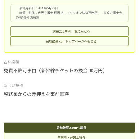
最終更新日：2026年5月22日
執筆・監修：代表弁護士 藤沢裕一（タキオン法律事務所） 東京弁護士会
（登録番号 37689）
実績222事例 一覧にもどる
会社破産.comトップページへもどる
投
古い投稿
稿
免責不許可事由（新幹線チケットの換金 90万円）
ナ
新しい投稿
ビ
税務署からの差押えを事前回避
ゲ
ー
シ
ョ
ン
会社破産.comへ戻る
事務所・弁護士紹介