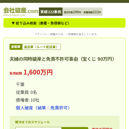
コ
実績222事例
280
222
受任件数
件 掲載実績
件
ン
テ
▼ 絞り込み検索（業種・負債額など）
ン
プライバシー保護のため、一部情報を加工しています。
ツ
へ
運輸業
運送業（ルート配送業）
ス
夫婦の同時破産と免責不許可事由（宝くじ 90万円）
キ
ッ
1,600万円
負債総額
プ
千葉
従業員: 0名
債権者: 10社
個人破産（結果：免責許可）
解決までのスケジュール