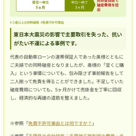
売掛金回収で
受任～申立
申立～終了
破産費用を捻
5ヵ月
3ヶ月
出
#３者以上の同時破産
#免責不許可事由
東日本大震災の影響で主要取引を失った、抗い
がたい不運による事例です。
代表の自動車ローンの連帯保証人であった奥様とともに
ご夫婦での同時破産となりましたが、奥様の「宝くじ購
入」という事情についても、包み隠さず事前報告をして
二人揃って免責を得ることができました。不足していた
破産費用についても、5ヶ月かけて売掛金を丁寧に回収
し、経済的な再建の道筋を整えました。
※参照「
免責不許可事由とは何ですか？
」
※参照「
千葉県の会社破産｜千葉地方裁判所の費用・手