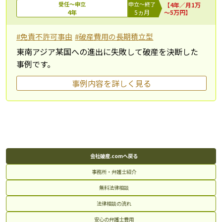
受任～申立
申立～終了
【4年／月1万
4年
5ヵ月
～5万円】
#免責不許可事由
#破産費用の長期積立型
東南アジア某国への進出に失敗して破産を決断した
事例です。
事例内容を詳しく見る
会社破産.comへ戻る
事務所・弁護士紹介
無料法律相談
法律相談の流れ
安心の弁護士費用