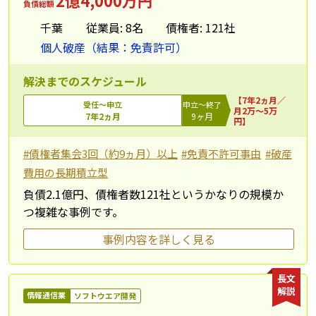
2億4,000万円
負債総額
千葉
従業員: 8名
債権者: 121社
個人破産（結果：免責許可）
解決までのスケジュール
【7年2ヵ月／
受任～申立
申立～終了
月2万～5万
7年2ヵ月
9ヶ月
円】
#債権者集会3回（約9ヵ月）以上
#免責不許可事由
#破産
費用の長期積立型
負債2.1億円、債権者数121社というかなりの規模か
つ複雑な事例です。
事例内容を詳しく見る
長文
解説
情報通信業
ソフトウエア開発