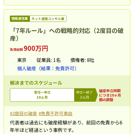
情報通信業
ネット通販コンサル業
「7年ルール」への戦略的対応（2度目の破
産）
900万円
負債総額
東京
従業員: 1名
債権者: 8社
個人破産（結果：免責許可）
解決までのスケジュール
破産申立時期
受任～申立
申立～終了
につき10ヶ月
10ヵ月
3ヵ月
間の調整
#2度目の破産
#免責不許可事由
代表者は過去にも破産経験があり、前回の免責から6
年半ほど経過という事例です。