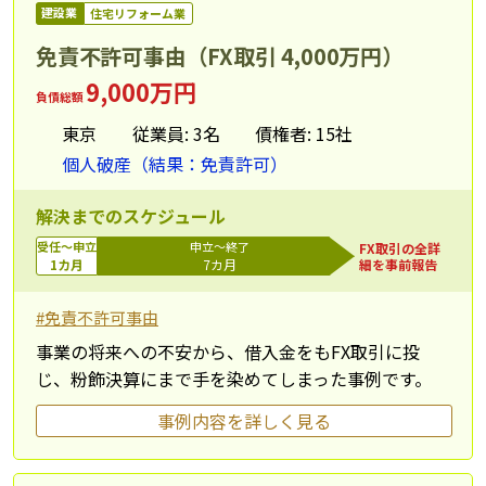
建設業
住宅リフォーム業
免責不許可事由（FX取引 4,000万円）
9,000万円
負債総額
東京
従業員: 3名
債権者: 15社
個人破産（結果：免責許可）
解決までのスケジュール
受任～申立
申立～終了
FX取引の全詳
1カ月
7カ月
細を事前報告
#免責不許可事由
事業の将来への不安から、借入金をもFX取引に投
じ、粉飾決算にまで手を染めてしまった事例です。
事例内容を詳しく見る