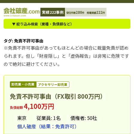
コ
実績222事例
280
222
受任件数
件 掲載実績
件
ン
テ
▼ 絞り込み検索（業種・負債額など）
ン
ツ
タグ:
免責不許可事由
へ
※免責不許可事由があってもほとんどの場合に裁量免責が認め
ス
られます。但し「財産隠し」と「虚偽報告」は非常に危険です
キ
ので絶対に避けてください。
ッ
プ
卸売業・小売業
アクセサリー卸売業
免責不許可事由（FX取引 800万円）
4,100万円
負債総額
東京
従業員: 1名
債権者: 50社
個人破産（結果：免責許可）