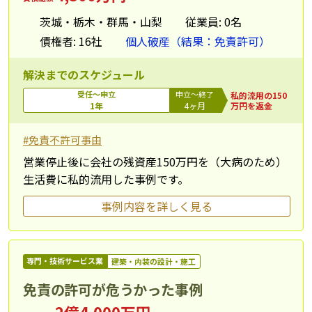
茨城・栃木・群馬・山梨
従業員: 0名
債権者: 16社
個人破産（結果：免責許可）
解決までのスケジュール
受任～申立
申立～終了
私的流用の150
1年
4ヶ月
万円を返金
#免責不許可事由
営業停止後に会社の残資産150万円を（大病のため）
生活費に私的流用した事例です。
事例内容を詳しく見る
専門・技術サービス業
建築・内装の設計・施工
免責の許可が危うかった事例