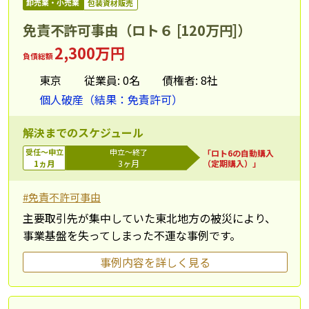
卸売業・小売業
包装資材販売
免責不許可事由（ロト６ [120万円]）
2,300万円
負債総額
東京
従業員: 0名
債権者: 8社
個人破産（結果：免責許可）
解決までのスケジュール
受任～申立
申立～終了
「ロト6の自動購入
1ヵ月
3ヶ月
（定期購入）」
#免責不許可事由
主要取引先が集中していた東北地方の被災により、
事業基盤を失ってしまった不運な事例です。
事例内容を詳しく見る