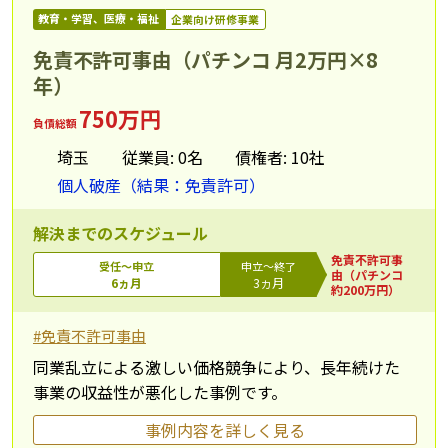
教育・学習、医療・福祉
企業向け研修事業
免責不許可事由（パチンコ 月2万円×8
年）
750万円
負債総額
埼玉
従業員: 0名
債権者: 10社
個人破産（結果：免責許可）
解決までのスケジュール
免責不許可事
受任～申立
申立～終了
由（パチンコ
6ヵ月
3ヵ月
約200万円）
#免責不許可事由
同業乱立による激しい価格競争により、長年続けた
事業の収益性が悪化した事例です。
事例内容を詳しく見る