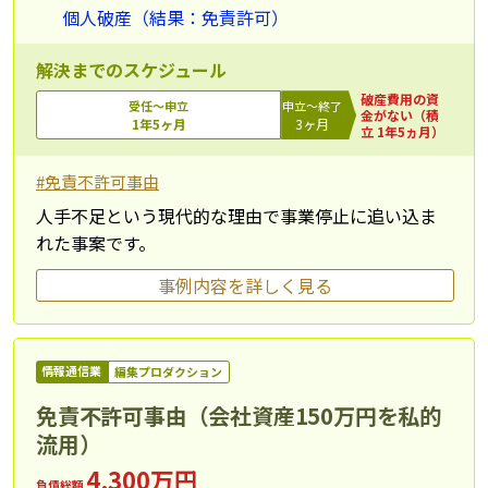
個人破産（結果：免責許可）
解決までのスケジュール
破産費用の資
受任～申立
申立～終了
金がない（積
1年5ヶ月
3ヶ月
立 1年5ヵ月）
#免責不許可事由
人手不足という現代的な理由で事業停止に追い込ま
れた事案です。
事例内容を詳しく見る
情報通信業
編集プロダクション
免責不許可事由（会社資産150万円を私的
流用）
4,300万円
負債総額