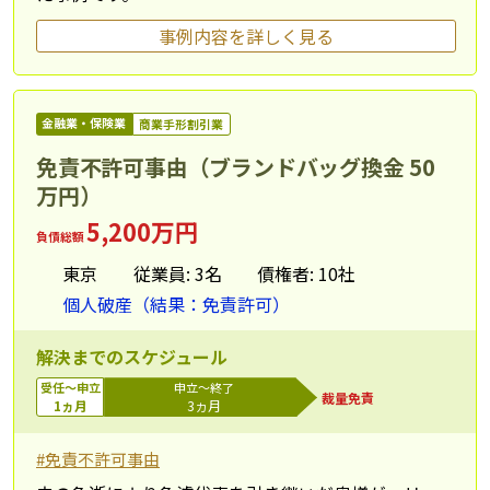
事例内容を詳しく見る
金融業・保険業
商業手形割引業
免責不許可事由（ブランドバッグ換金 50
万円）
5,200万円
負債総額
東京
従業員: 3名
債権者: 10社
個人破産（結果：免責許可）
解決までのスケジュール
受任～申立
申立～終了
裁量免責
1ヵ月
3ヵ月
#免責不許可事由