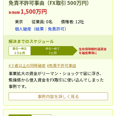
免責不許可事由（FX取引 500万円）
1,500万円
負債総額
東京
従業員: 0名
債権者: 12社
個人破産（結果：免責許可）
解決までのスケジュール
受任～申立
申立～終了
生命保険解約返戻金
1.5ヵ月
3ヵ月
を破産費用に
#３者以上の同時破産
#免責不許可事由
事業拡大の資金がリーマン・ショックで宙に浮き、
焦燥感から借入資金をFX取引に使い込んでしまった
事例です。
事例内容を詳しく見る