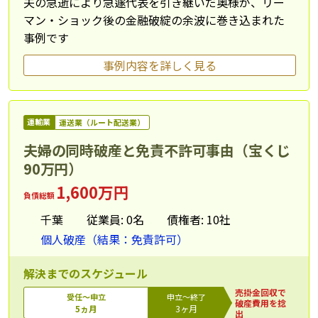
夫の急逝により急遽代表を引き継いだ奥様が、リー
マン・ショック後の金融破綻の余波に巻き込まれた
事例です
事例内容を詳しく見る
運輸業
運送業（ルート配送業）
夫婦の同時破産と免責不許可事由（宝くじ
90万円）
1,600万円
負債総額
千葉
従業員: 0名
債権者: 10社
個人破産（結果：免責許可）
解決までのスケジュール
売掛金回収で
受任～申立
申立～終了
破産費用を捻
5ヵ月
3ヶ月
出