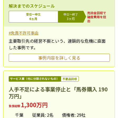
解決までのスケジュール
売掛金回収で
受任～申立
申立～終了
破産費用を捻
6ヵ月
3ヶ月
出
#免責不許可事由
主要取引先の経営不振という、連鎖的な危機に直面
した事例です。
事例内容を詳しく見る
サービス業（他に分類されないもの）
不要品回収
人手不足による事業停止と「馬券購入 190
万円」
1,300万円
負債総額
千葉
従業員: 2名
債権者: 29社