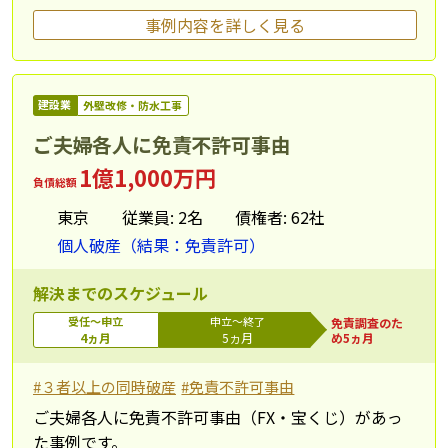
事例内容を詳しく見る
建設業
外壁改修・防水工事
ご夫婦各人に免責不許可事由
1億1,000万円
負債総額
東京
従業員: 2名
債権者: 62社
個人破産（結果：免責許可）
解決までのスケジュール
受任～申立
申立～終了
免責調査のた
4ヵ月
5ヵ月
め5ヵ月
#３者以上の同時破産
#免責不許可事由
ご夫婦各人に免責不許可事由（FX・宝くじ）があっ
た事例です。