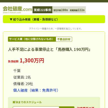
コ
実績222事例
280
222
受任件数
件 掲載実績
件
ン
テ
▼ 絞り込み検索（業種・負債額など）
ン
プライバシー保護のため、一部情報を加工しています。
ツ
へ
サービス業（他に分類されないもの）
不要品回収
ス
人手不足による事業停止と「馬券購入 190万円」
キ
ッ
1,300万円
負債総額
プ
千葉
従業員: 2名
債権者: 29社
個人破産（結果：免責許可）
解決までのスケジュール