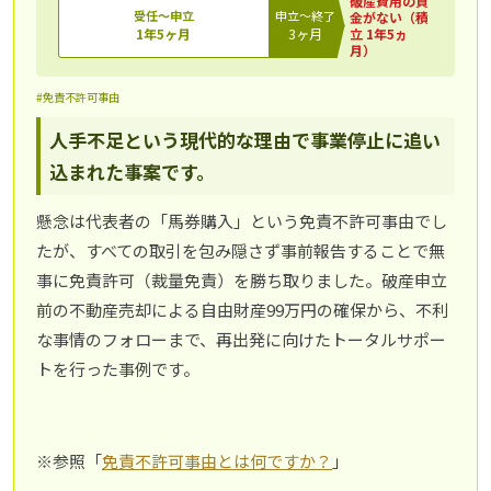
破産費用の資
受任～申立
申立～終了
金がない（積
1年5ヶ月
3ヶ月
立 1年5ヵ
月）
#免責不許可事由
人手不足という現代的な理由で事業停止に追い
込まれた事案です。
懸念は代表者の「馬券購入」という免責不許可事由でし
たが、すべての取引を包み隠さず事前報告することで無
事に免責許可（裁量免責）を勝ち取りました。破産申立
前の不動産売却による自由財産99万円の確保から、不利
な事情のフォローまで、再出発に向けたトータルサポー
トを行った事例です。
※参照「
免責不許可事由とは何ですか？
」