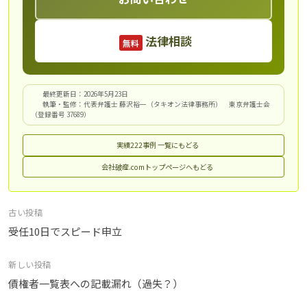
法律相談
無料
最終更新日：2026年5月23日
執筆・監修：代表弁護士 藤沢裕一（タキオン法律事務所） 東京弁護士会
（登録番号 37689）
実績222事例 一覧にもどる
会社破産.comトップページへもどる
投
古い投稿
稿
受任10日でスピード申立
ナ
新しい投稿
ビ
債権者一覧表への記載漏れ（過失？）
ゲ
ー