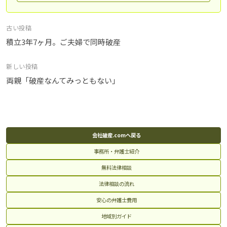
投
古い投稿
稿
積立3年7ヶ月。ご夫婦で同時破産
ナ
新しい投稿
ビ
両親「破産なんてみっともない」
ゲ
ー
シ
ョ
ン
会社破産.comへ戻る
事務所・弁護士紹介
無料法律相談
法律相談の流れ
安心の弁護士費用
地域別ガイド