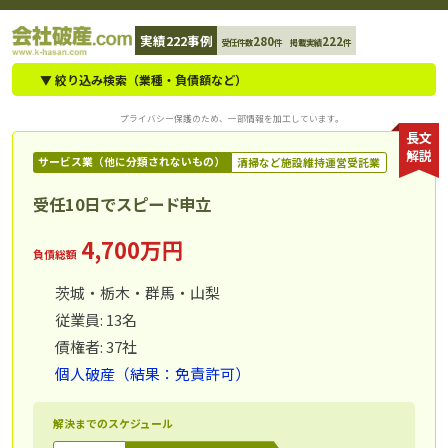
コ
実績222事例
280
222
受任件数
件 掲載実績
件
ン
テ
▼ 絞り込み検索（業種・負債額など）
ン
プライバシー保護のため、一部情報を加工しています。
ツ
長文
解説
へ
サービス業（他に分類されないもの）
清掃など施設維持運営受託業
ス
受任10日でスピード申立
キ
ッ
4,700万円
負債総額
プ
茨城・栃木・群馬・山梨
従業員: 13名
債権者: 37社
個人破産（結果：免責許可）
解決までのスケジュール