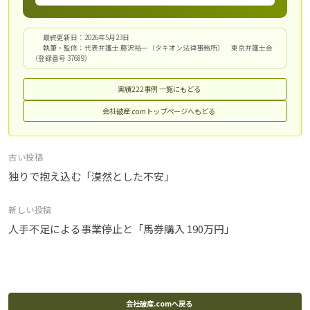
最終更新日：2026年5月23日
執筆・監修：代表弁護士 藤沢裕一（タキオン法律事務所） 東京弁護士会
（登録番号 37689）
実績222事例 一覧にもどる
会社破産.comトップページへもどる
投
古い投稿
稿
独りで抱え込む「漠然とした不安」
ナ
新しい投稿
ビ
人手不足による事業停止と「馬券購入 190万円」
ゲ
ー
シ
ョ
ン
会社破産.comへ戻る