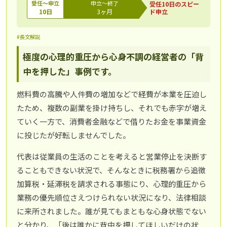
受任～申立
申立～終了
受任10日のスピー
10日
3ヶ月
ド申立
#長文解説
極度の心理的重圧から心身不調の経営者の「背
中を押した」事例です。
燃料費の高騰や人件費の増加などで経費が本業を圧迫し
たため、複数の副業を掛け持ちし、それでも赤字が増え
ていく一方で、消費者金融などで借りたお金を事業資金
に投じたが好転しませんでした。
代表は従業員の生活のことを考えると営業停止を決断す
ることもできない状況で、そんなときに税務署から追徴
加算税・延滞税を請求される事態にり、心理的重圧から
業務の優先順位さえつけられない状況になり、法律相談
に来所されました。誰が見てもまともな心身状態でない
と分かり、「後は誰かに背中を押してほしいだけの状