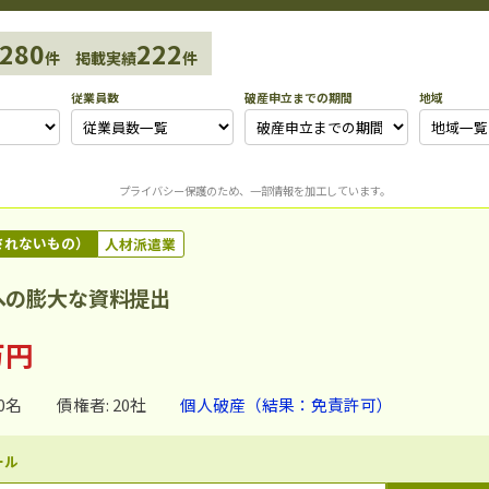
280
222
件 掲載実績
件
従業員数
破産申立までの期間
地域
プライバシー保護のため、一部情報を加工しています。
されないもの）
人材派遣業
への膨大な資料提出
万円
0名
債権者: 20社
個人破産（結果：免責許可）
ール