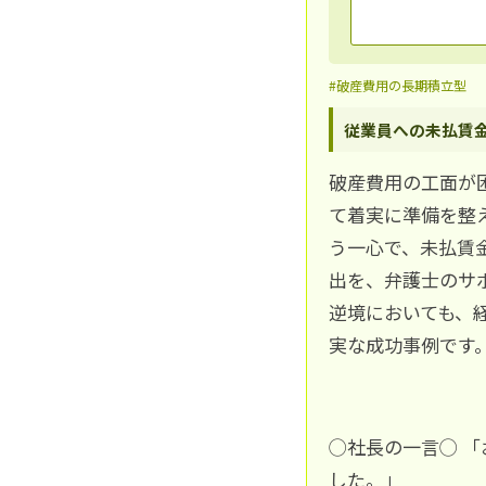
#破産費用の長期積立型
従業員への未払賃
破産費用の工面が
て着実に準備を整
う一心で、未払賃
出を、弁護士のサ
逆境においても、
実な成功事例です
◯社長の一言◯ 
した。」