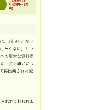
【1年9ヵ月／
月4万円～8万
円】
に、1年9ヶ月かけ
かけたくない」とい
署への膨大な資料提
した。資金難という
て再出発された誠
と言われて救われま