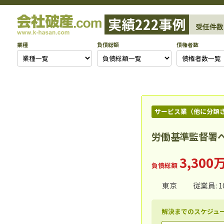
コ
実績222事例
ン
受任件数
テ
業種
負債総額
債権者数
ン
ツ
へ
ス
サービス業（他に分類
キ
ッ
労働基準監督署
プ
3,300
負債総額
東京
従業員: 1
解決までのスケジュ