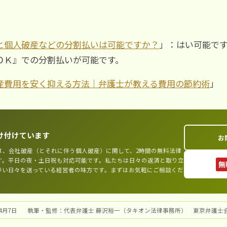
と個人破産などの分割払いは可能ですか？
」：はい可能で
ＯＫ』での分割払いが可能です。
産費用を安く抑える方法｜弁護士が教える費用の節約術
」
け付けています
お
は、会社破産（とそれに伴う個人破産）に関して、2時間の無料法律
す。平日の夜・土日祝も対応可能です。私たちは日々の返済と取り立
無
辛い日々を送っている経営者の味方です。まずはお気軽にご相談くだ
4月7日
執筆・監修：代表弁護士 藤沢裕一（タキオン法律事務所） 東京弁護士会（