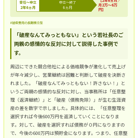
【2年6ヵ月／
受任～申立
申立～終了
月2万～6万
2年6ヵ月
6ヵ月
円】
#破産費用の長期積立型
「破産なんてみっともない」という若社長のご
両親の感情的な反対に対して説得した事例で
す。
周辺にできた競合他社による価格競争が激化して売上げ
が年々減少し、営業継続は困難と判断して破産を決断さ
れました。「破産なんてみっともない！許さない！」と
いうご両親の感情的な反対に対し、当事務所は「任意整
理（返済継続）」と「破産（債務免除）」が生む生涯資
産の差を数字で示しました。具体的には、「任意整理を
選択すれば今後600万円を返済していくことになりま
す。対して、破産を選択すれば債務が０円になりますの
で、今後の600万円は預貯金になります。つまり、任意整