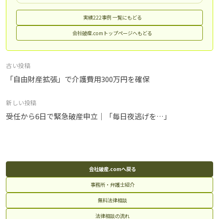
実績222事例 一覧にもどる
会社破産.comトップページへもどる
投
古い投稿
稿
「自由財産拡張」で介護費用300万円を確保
ナ
新しい投稿
ビ
受任から6日で緊急破産申立｜「毎日夜逃げを…」
ゲ
ー
シ
ョ
ン
会社破産.comへ戻る
事務所・弁護士紹介
無料法律相談
法律相談の流れ