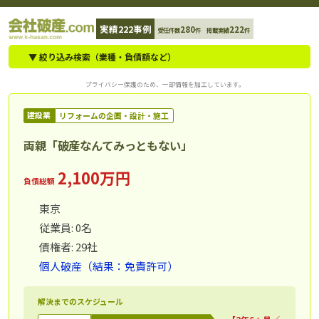
コ
実績222事例
280
222
受任件数
件 掲載実績
件
ン
テ
▼ 絞り込み検索（業種・負債額など）
ン
プライバシー保護のため、一部情報を加工しています。
ツ
へ
建設業
リフォームの企画・設計・施工
ス
両親「破産なんてみっともない」
キ
ッ
2,100万円
負債総額
プ
東京
従業員: 0名
債権者: 29社
個人破産（結果：免責許可）
解決までのスケジュール