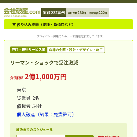
コ
実績222事例
280
222
受任件数
件 掲載実績
件
ン
テ
▼ 絞り込み検索（業種・負債額など）
ン
プライバシー保護のため、一部情報を加工しています。
ツ
へ
専門・技術サービス業
店舗の企画・設計・デザイン・施工
ス
リーマン・ショックで受注激減
キ
ッ
2億1,000万円
負債総額
プ
東京
従業員: 2名
債権者: 54社
個人破産（結果：免責許可）
解決までのスケジュール