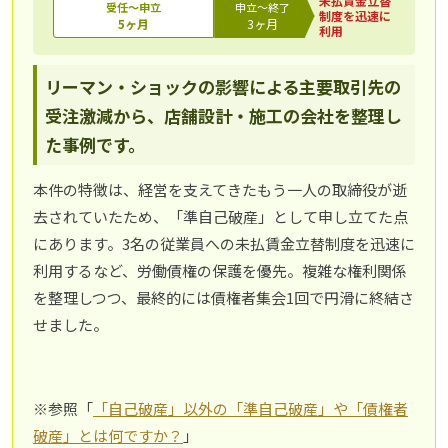
未払賃金立替
受任～申立
申立～終了
制度を迅速に
5ヶ月
3ヶ月
利用
リーマン・ショックの影響による主要取引先の
受注激減から、店舗設計・施工の会社を整理し
た事例です。
本件の特徴は、経営を支えてきたもう一人の取締役が逝
去されていたため、「準自己破産」として申し立てた点
にあります。3名の従業員への未払賃金立替制度を迅速に
利用するなど、労働債権の保護を優先。複雑な権利関係
を整理しつつ、最終的には債権者集会1回で円滑に終結さ
せました。
※参照「
「自己破産」以外の「準自己破産」や「債権者
破産」とは何ですか？
」