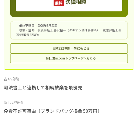
法律相談
無料
最終更新日：2026年5月23日
執筆・監修：代表弁護士 藤沢裕一（タキオン法律事務所） 東京弁護士会
（登録番号 37689）
実績222事例 一覧にもどる
会社破産.comトップページへもどる
投
古い投稿
稿
司法書士と連携して相続放棄を最優先
ナ
新しい投稿
ビ
免責不許可事由（ブランドバッグ換金 50万円）
ゲ
ー
シ
ョ